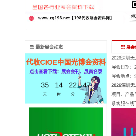
最新展会动态
展会
2026深圳
代收CIOE中国光博会资料
展会日期：20
点击查看下载：展会会刊、展商名录
展会地点：
35
14
22
46
2026深
项目、产品
天
时
分
秒
系客服在线