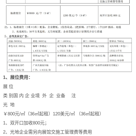
1、展位费用：
展 位
类 别
国 内 企 业
境 外 企 业
备 注
光 地
￥800元/㎡（36㎡起租）
120美元/㎡ （36㎡起租）
1、双开口加收800元；
2、光地企业需另向展馆交施工管理费等费用