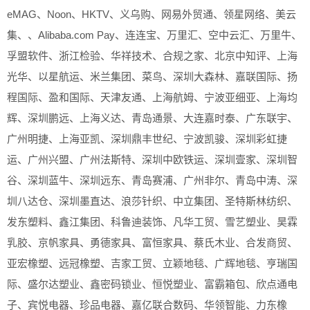
eMAG、Noon、HKTV、义乌购、网易外贸通、领星网络、美云
集、、Alibaba.com Pay、连连宝、万里汇、空中云汇、万里牛、
孚盟软件、浙江检验、华祥技术、合规之家、北京中知评、上海
光华、以星航运、米兰集团、菜鸟、深圳大森林、嘉联国际、扬
程国际、盈和国际、天津友通、上海航姆、宁波亚细亚、上海均
辉、深圳鹏远、上海义达、青岛通景、大连嘉时泰、广东联宇、
广州明捷、上海亚凯、深圳鼎丰世纪、宁波凯骏、深圳彩虹捷
运、广州兴盟、广州法斯特、深圳中欧铁运、深圳壹家、深圳智
谷、深圳蓝牛、深圳远东、青岛赛浦、广州非尔、青岛中涛、深
圳八达仓、深圳墨直达、浪莎针织、中立集团、圣特斯林纺织、
发东塑料、鑫江集团、科鲁迪装饰、凡华工贸、雪艺塑业、昊霖
乳胶、京帆家具、勇德家具、富恒家具、蔡氏木业、合发商贸、
亚宏橡塑、远冠橡塑、吉家工贸、立颖地毯、广辉地毯、亨瑞国
际、盛尔达塑业、鑫密码锁业、恒悦塑业、富霸箱包、欣点通电
子、宾悦电器、珍品电器、嘉亿联合数码、华领智能、力东橡