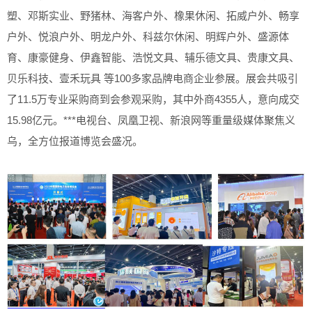
塑、邓斯实业、野猪林、海客户外、橡果休闲、拓威户外、畅享
户外、悦浪户外、明龙户外、科兹尔休闲、明辉户外、盛源体
育、康豪健身、伊鑫智能、浩悦文具、辅乐德文具、贵康文具、
贝乐科技、壹禾玩具 等100多家品牌电商企业参展。展会共吸引
了11.5万专业采购商到会参观采购，其中外商4355人，意向成交
15.98亿元。***电视台、凤凰卫视、新浪网等重量级媒体聚焦义
乌，全方位报道博览会盛况。