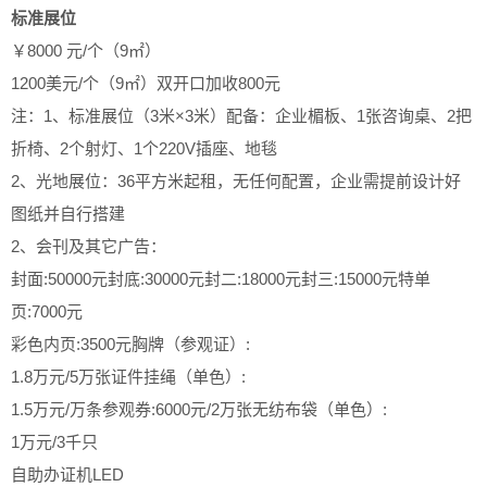
标准展位
￥8000 元/个（9㎡）
1200美元/个（9㎡）
双开口加收800元
注：1、标准展位（3米×3米）配备：企业楣板、1张咨询桌、2把
折椅、2个射灯、1个220V插座、地毯
2、光地展位：36平方米起租，无任何配置，企业需提前设计好
图纸并自行搭建
2、会刊及其它广告：
封面:50000元
封底:30000元
封二:18000元
封三:15000元
特单
页:7000元
彩色内页:3500元
胸牌（参观证）:
1.8万元/5万张
证件挂绳（单色）:
1.5万元/万条
参观券:6000元/2万张
无纺布袋（单色）:
1万元/3千只
自助办证机LED