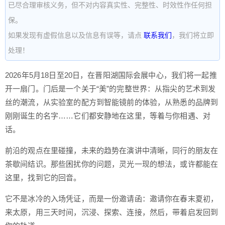
已尽合理审核义务，但不对内容真实性、完整性、时效性作任何担
保。
如果发现有虚假信息以及信息有误等，请点
联系我们
，我们将立即
处理！
2026年5月18日至20日，在晋阳湖国际会展中心，我们将一起推
开一扇门。门后是一个关于“美”的完整世界：从指尖的艺术到发
丝的潮流，从实验室的配方到智能镜前的体验，从熟悉的品牌到
刚刚诞生的名字……它们都安静地在这里，等着与你相遇、对
话。
前沿的观点在里碰撞，未来的趋势在演讲中清晰，同行的朋友在
茶歇间结识。那些困扰你的问题，灵光一现的想法，或许都能在
这里，找到它的回音。
它不是冰冷的入场凭证，而是一份邀请函：邀请你在春末夏初，
来太原，用三天时间，沉浸、探索、连接，然后，带着启发回到