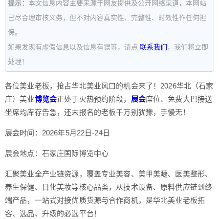
提示：
本文信息内容主要来源于网友提供及公开网络渠道，本网站
已尽合理审核义务，但不对内容真实性、完整性、时效性作任何担
保。
如果发现有虚假信息以及信息有误等，请点
联系我们
，我们将立即
处理！
各位美业老板，抢占华北美业风口的机会来了！2026华北（石家
庄）美业
博览会
正处于火热预约阶段，
展会
席位、免费大巴接送
坐席均库存告急，还未报名的老板千万别犹豫，手慢无！
展会时间：2026年5月22日-24日
展会地点：石家庄国际博览中心
汇聚美业全产业链资源，覆盖专业美容、美甲美睫、医美整形、
养生保健、日化美妆等核心品类，从技术设备、原料供应链到终
端产品，一站式对接优质货源与合作商机，是华北美业老板拓
客、选品、升级的必选平台！