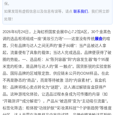
保。
如果发现有虚假信息以及信息有误等，请点
联系我们
，我们将立即
处理！
2026年6月24日，上海虹桥国家会展中心7.2馆A区，30个金黑色
调的选品柜将组成一座“美妆引力场”——这里没有传统
展会
的喧
嚣，只有品牌与达人之间无声的“量子纠缠”：当产品被达人拿
起，流量便有了具象的载体；当达人完成选品，品牌便获得了破
圈的势能。一、选品柜：从“陈列容器”到“内容发生器”每个95厘
米宽的柜体，是品牌与达人的“第 一触点”。国货新锐的实验室新
品、国际品牌的区域限定款、供应链未公开的ODM样品，在此
不再是静态的“商品”，而是等待被激 活的“内容素材”。盲盒机
制：品牌将核心卖点转化为“谜题”，达人通过解锁盲盒获得产
品。这种游戏化体验，让选品过程本身成为可传播的内容（如
“开箱测评”“成分解密”），产品从“被选择”变为“主动吸引流量”。
标签化筛选：柜体按“功效护肤”“彩妆黑科技”“个护新趋势”等维度
分区，达人无需在海量样品中盲目试错，品牌也精准触达匹配的