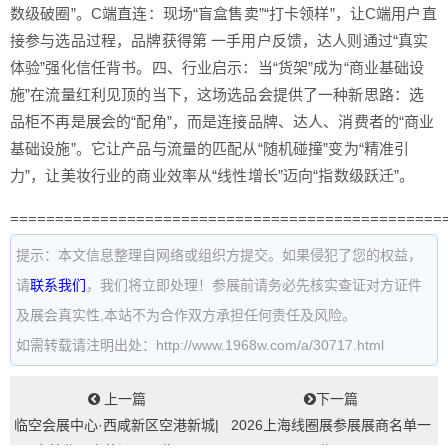
数级破圈”。C端直连：现场“盲盒售卖”“打卡领样”，让C端用户直
接参与选品过程，品牌获得第 一手用户反馈，达人则通过“真实
体验”强化信任背书。四、行业启示：当“货架”成为“商业基础设
施”在流量红利见顶的当下，这场选品会提供了一种新思路：选
品柜不再是展会的“配角”，而是连接品牌、达人、消费者的“商业
基础设施”。它让产品与流量的匹配从“随机碰撞”变为“精准引
力”，让美妆行业的商业效率从“线性增长”迈向“指数级跃迁”。
================================================
提示：本文信息整理自网络或组织方提交。如果侵犯了您的权益，
请
联系我们
，我们将立即处理！参展前请务必先核实查证对方证件
及展会真实性,本站不为合作双方承担任何责任及风险。
如需转载请注明出处：http://www.1968w.com/a/30717.html
上一篇
下一篇
临空会展中心·西咸新区空港新城|
2026上海线圈展参展展商名单一