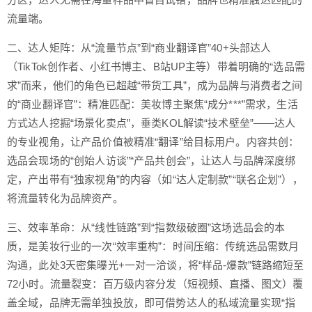
流量端。
二、达人矩阵：从“流量节点”到“商业翻译官”40+头部达人
（TikTok创作者、小红书博主、B站UP主等）带着明确的“选品需
求”而来，他们的角色已超越“带货工具”，成为品牌与消费者之间
的“商业翻译官”：精准匹配：美妆博主聚焦“成分***”需求，生活
方式达人挖掘“场景化卖点”，垂类KOL解读“技术壁垒”——达人
的专业视角，让产品价值被精准“翻译”给目标用户。内容共创：
选品会现场的“创始人访谈”“产品共创会”，让达人与品牌深度绑
定，产出带有“独家视角”的内容（如“达人定制款”“联名企划”），
将流量转化为品牌资产。
三、效率革命：从“线性链路”到“指数级破圈”这场选品会的本
质，是美妆行业的一次“效率重构”：时间压缩：传统选品需数月
沟通，此处3天密集曝光+一对一洽谈，将“样品-爆款”链路缩短至
72小时。流量裂变：百万级内容分发（短视频、直播、图文）覆
盖全域，品牌无需单独投放，即可借势达人的私域流量实现“指