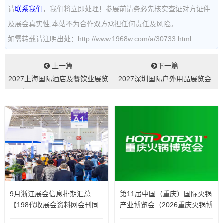
请
联系我们
，我们将立即处理！参展前请务必先核实查证对方证件
及展会真实性,本站不为合作双方承担任何责任及风险。
如需转载请注明出处：http://www.1968w.com/a/30733.html
上一篇
下一篇
2027上海国际酒店及餐饮业展览
2027深圳国际户外用品展览会
会HOTELEXShanghai...
COSP...
9月浙江展会信息排期汇总
第11届中国（重庆）国际火锅
【198代收展会资料网会刊同
产业博览会（2026重庆火锅博
步更新】
览会）