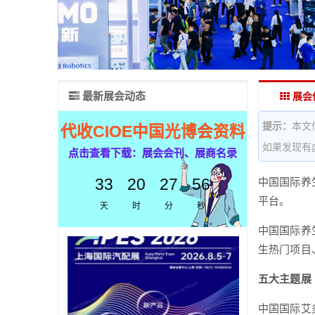
最新展会动态
展会
提示：
本文
代收CIOE中国光博会资料
如果发现有
点击查看下载：展会会刊、展商名录
33
20
27
55
中国国际养
平台。
天
时
分
秒
中国国际养
生热门项目、
五大主题展
中国国际艾