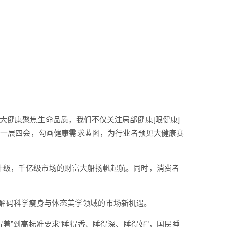
当大健康聚焦生命品质，我们不仅关注局部健康[眼健康]
览会以一展四会，勾画健康需求蓝图，为行业者预见大健康赛
知升级，千亿级市场的财富大船扬帆起航。同时，消费者
度解码科学瘦身与体态美学领域的市场新机遇。
睡得着”到高标准要求“睡得香、睡得深、睡得好”，国民睡