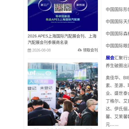
中国国际形
中国国际天
中国国际森
2026 APES上海国际汽配展会刊、上海
汽配展会刊参展商名录
中国国际眼
领取会刊
2026-08-08
展会
汇聚行
养生破圈出
奥佳华、B
素、圣源、
业、盛世泰
丁格尔、艾
达、伊氏俪
馨、艾茉馨
元……