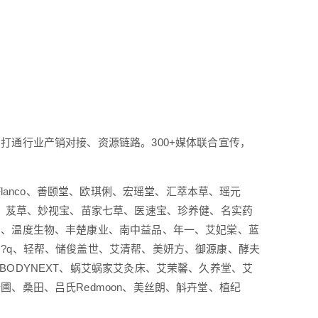
打通行业产销对接、资源链路。300+媒体联合宣传，
Flanco、善颐堂、欧琪俐、宏瑶堂、汇萃本草、瑶元
弗、芨草、妙视宝、苗家七草、医速宝、珍养健、名实药
昌、温度生物、丰楚康业、南中益品、年一、艾妃棠、蓝
?q、轻帮、储俊盖世、艾清帮、美妍方、御源康、酵夫
ODYNEXT、蜗艾蜗家艾灸床、艾茉馨、久养堂、艾
、桑田、吕氏Redmoon、美丝朗、斛卉堂、植纪