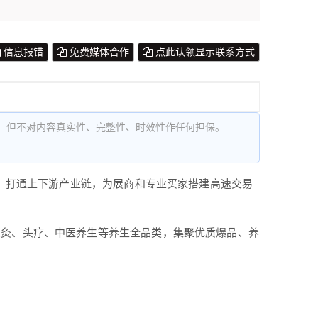
信息报错
免费媒体合作
点此认领显示联系方式
，但不对内容真实性、完整性、时效性作任何担保。
源，打通上下游产业链，为展商和专业买家搭建高速交易
艾灸、头疗、中医养生等养生全品类，集聚优质爆品、养