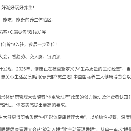
”，好潮好玩好养生！
、能吃、能逛的养生体验区；
拓客+C端零售”双线发展
6?摊位|拎包入驻，参展一步到位！
大会，看趋势、交人脉、链资源
计发现，2026年，健康正在被重新定义为“生命质量的主动经营”。
]，更关心生活品质[睡眠健康][疗愈生态],中国国际养生大健康博
。
中国形体健康管理大会随着“体重管理年”政策的强力推动及消费者认
康舒适、体态美感提出更高的要求。
生大健康博览会发起“中国形体健康管理大会”，以前瞻性视野，深
中国睡眠健康管理大会从“被动入睡”到“主动管理睡眠”，从单一追求“