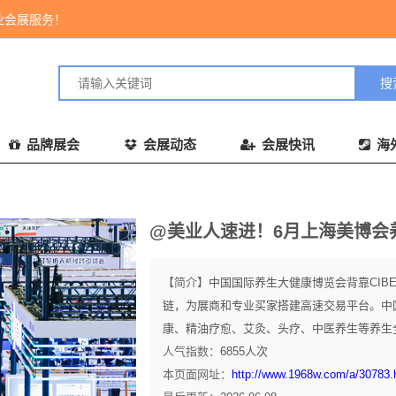
业会展服务！
品牌展会
会展动态
会展快讯
海
@美业人速进！6月上海美博会
【简介】
中国国际养生大健康博览会背靠CIB
链，为展商和专业买家搭建高速交易平台。中
康、精油疗愈、艾灸、头疗、中医养生等养生全
人气指数：
6855
人次
本页面网址：
http://www.1968w.com/a/30783.