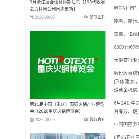
9月浙江展会信息排期汇总【198代收展
养生好“市
会资料网会刊同步更新】
领取会刊
2026-08-08
能看、能玩
覆盖，“B端
6800元/
大健康行业
数说故事统
[形体健康
道黄金机遇
6月24日
第11届中国（重庆）国际火锅产业博览
会（2026重庆火锅博览会）
对有效、健
领取会刊
2026-08-06
中国国际养
6月25日