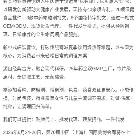
名实药业秉持创始人中医博士谈运良“以名律已·以实惠人”理念，
以研发创新驱动大健康产业发展，现持有40余项专利，20项保健
食品批件，3款中药颗粒剂批文，8个国妆特字批文，通过一站式
OEM/ODM、现货批发代理、一件代发等模式，提供从预防调
理、日常康养的全生命周期产品服务。
新中式袋装膏饮，打破传统膏滋夏季饮用燥热等难题，以祛湿为
核心，为消费者带来轻松日常的调理方案
源自经典古方，融合现代科研。25年药企双GMP工厂，饮片级
原材，全提取工艺，无菌熬膏。
零添加香精、防腐剂、增稠剂、色素，药食双证更安心。小袋便
携，时尚包装，精准覆盖女性与儿童主流调养需求。对证·温和·
纯粹，让调理回归简单。
我们可以提供：贴牌代工、批发代理、现货招商、一件代发
2026年6月24-26日，第70届中国（上海）国际美博会即将在上