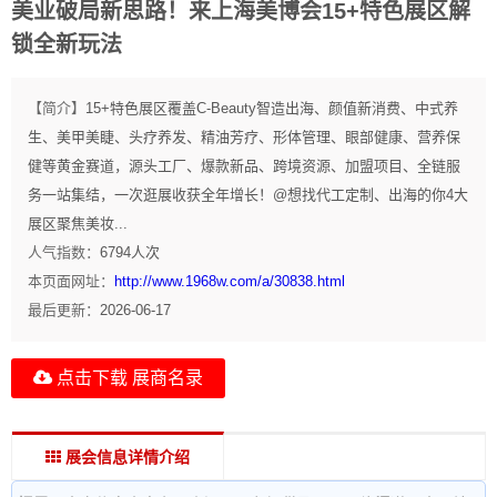
美业破局新思路！来上海美博会15+特色展区解
锁全新玩法
【简介】
15+特色展区覆盖C-Beauty智造出海、颜值新消费、中式养
生、美甲美睫、头疗养发、精油芳疗、形体管理、眼部健康、营养保
健等黄金赛道，源头工厂、爆款新品、跨境资源、加盟项目、全链服
务一站集结，一次逛展收获全年增长！@想找代工定制、出海的你4大
展区聚焦美妆...
人气指数：
6794
人次
本页面网址：
http://www.1968w.com/a/30838.html
最后更新：
2026-06-17
点击下载 展商名录
展会信息详情介绍