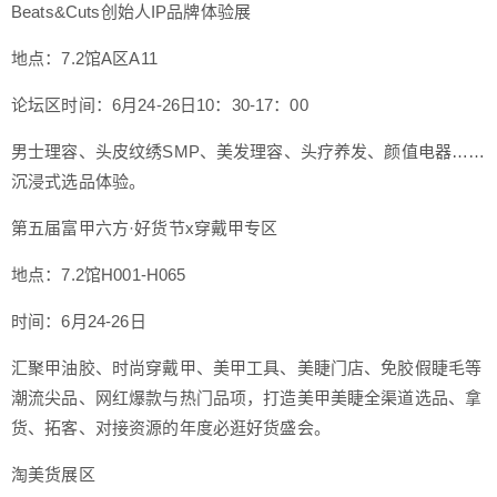
Beats&Cuts创始人IP品牌体验展
地点：7.2馆A区A11
论坛区时间：6月24-26日10：30-17：00
男士理容、头皮纹绣SMP、美发理容、头疗养发、颜值电器……
沉浸式选品体验。
第五届富甲六方·好货节x穿戴甲专区
地点：7.2馆H001-H065
时间：6月24-26日
汇聚甲油胶、时尚穿戴甲、美甲工具、美睫门店、免胶假睫毛等
潮流尖品、网红爆款与热门品项，打造美甲美睫全渠道选品、拿
货、拓客、对接资源的年度必逛好货盛会。
淘美货展区