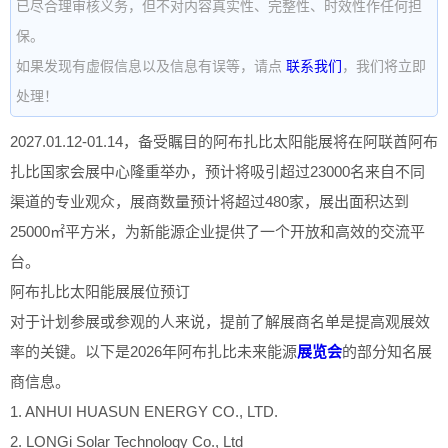
已尽合理审核义务，但不对内容真实性、完整性、时效性作任何担
保。
如果发现有虚假信息以及信息有误等，请点
联系我们
，我们将立即
处理！
2027.01.12-01.14，备受瞩目的阿布扎比太阳能展将在阿联酋阿布
扎比国家会展中心隆重举办，预计将吸引超过23000名来自不同
渠道的专业观众，展商数量预计将超过480家，展出面积达到
25000㎡平方米，为新能源企业提供了一个开放和高效的交流平
台。
阿布扎比太阳能展展位预订
对于计划参展或参观的人来说，提前了解展商名单是提高观展效
率的关键。以下是2026年阿布扎比未来能源
展览会
的部分知名展
商信息。
1. ANHUI HUASUN ENERGY CO., LTD.
2. LONGi Solar Technology Co., Ltd