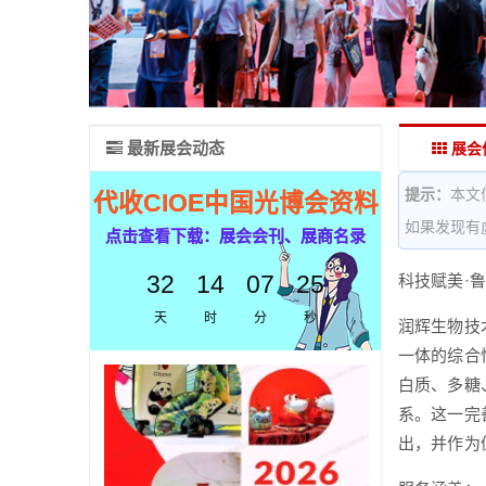
最新展会动态
展会
提示：
本文
代收CIOE中国光博会资料
如果发现有
点击查看下载：展会会刊、展商名录
32
14
07
25
科技赋美·
天
时
分
秒
润辉生物技
一体的综合
白质、多糖
系。这一完
出，并作为