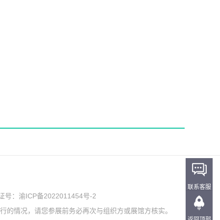
联系客服
可证号：
渝ICP备2022011454号-2
举行的情况，请您参展前务必再次与组织方或展馆方核实。
返回顶部