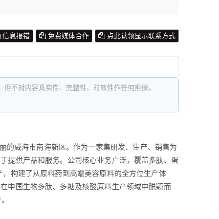
信息报错
免费媒体合作
点此认领显示联系方式
，但不对内容真实性、完整性、时效性作任何担保。
景秀丽的威海市南海新区。作为一家集研发、生产、销售为
注于提供产品和服务。公司核心业务广泛，覆盖多肽、蛋
产，构建了从原料药到高端美容原料的全方位生产体
物在中国生物多肽、多糖及核酸原料生产领域中脱颖而
誉。