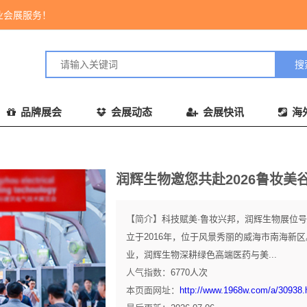
业会展服务！
品牌展会
会展动态
会展快讯
海
润辉生物邀您共赴2026鲁妆美
【简介】
科技赋美·鲁妆兴邦，润辉生物展位号
立于2016年，位于风景秀丽的威海市南海新
业，润辉生物深耕绿色高端医药与美...
人气指数：
6770
人次
本页面网址：
http://www.1968w.com/a/30938.