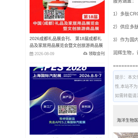
服务涵盖：
1）多肽CR
2）供应多
2026成都礼品展会刊、 第18届成都礼
3）作为国
品及家居用品展览会暨文创旅游商品展
会刊参展商名录
润辉生物，
领取会刊
2026-08-09
=========
提示：本文
性,本站不
如需转载请注明出
海洋生物医