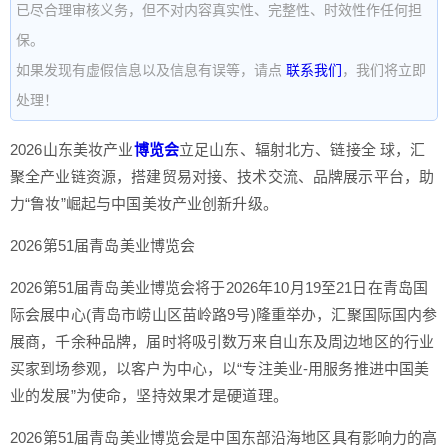
已尽合理审核义务，但不对内容真实性、完整性、时效性作任何担
保。
如果发现有虚假信息以及信息有误等，请点
联系我们
，我们将立即
处理！
2026山东美妆产业
博览会
立足山东、辐射北方、链接全 球，汇
聚全产业链资源，搭建贸易对接、技术交流、品牌展示平台，助
力“鲁妆”崛起与中国美妆产业创新升级。
2026第51届青岛美业博览会
2026第51届青岛美业博览会将于2026年10月19至21日在青岛国
际会展中心(青岛市崂山区苗岭路9号)隆重举办，汇聚国际国内参
展商，千余种品牌，届时将吸引数万来自山东及周边地区的行业
买家到场参观，以客户为中心，以“专注美业-用服务推进中国美
业的发展”为使命，坚持效果才是硬道理。
2026第51届青岛美业博览会是中国东部沿海地区具有影响力的高