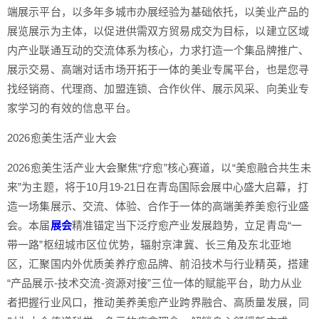
端展示平台，以多年多城市办展经验为基础依托，以美业产品的
展览展示为主体，以促进供需双方贸易成交为目标，以建立区域
内产业联通互动的交流体系为核心，力求打造一个集品牌推广、
展示交易、高端对话市场开拓于一体的美业专属平台，也是您寻
找经销商、代理商、加盟连锁、合作伙伴、展示风采、向美业专
家学习的有效的信息平台。
2026愈美生活产业大会
2026愈美生活产业大会聚焦“疗愈”核心赛道，以“美愈融合共生未
来”为主题，将于10月19-21日在青岛国际会展中心盛大启幕，打
造一场集展示、交流、体验、合作于一体的高端美养美愈行业盛
会。本届
展会
精准锚定当下泛疗愈产业发展趋势，立足青岛“一
带一路”枢纽城市区位优势，辐射京津冀、长三角及东北亚地
区，汇聚国内外优质美养疗愈品牌、前沿技术与行业精英，搭建
“产品展示-技术交流-资源对接”三位一体的赋能平台，助力从业
者把握行业风口，推动美养美愈产业跨界融合、高质量发展，同