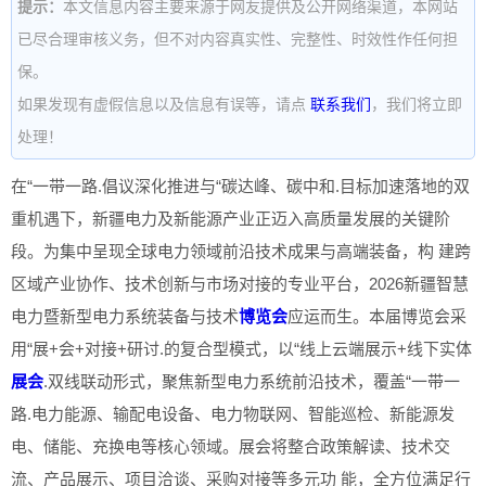
提示：
本文信息内容主要来源于网友提供及公开网络渠道，本网站
已尽合理审核义务，但不对内容真实性、完整性、时效性作任何担
保。
如果发现有虚假信息以及信息有误等，请点
联系我们
，我们将立即
处理！
在“一带一路.倡议深化推进与“碳达峰、碳中和.目标加速落地的双
重机遇下，新疆电力及新能源产业正迈入高质量发展的关键阶
段。为集中呈现全球电力领域前沿技术成果与高端装备，构 建跨
区域产业协作、技术创新与市场对接的专业平台，2026新疆智慧
电力暨新型电力系统装备与技术
博览会
应运而生。本届博览会采
用“展+会+对接+研讨.的复合型模式，以“线上云端展示+线下实体
展会
.双线联动形式，聚焦新型电力系统前沿技术，覆盖“一带一
路.电力能源、输配电设备、电力物联网、智能巡检、新能源发
电、储能、充换电等核心领域。展会将整合政策解读、技术交
流、产品展示、项目洽谈、采购对接等多元功 能，全方位满足行