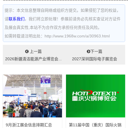
提示：本文信息整理自网络或组织方提交。如果侵犯了您的权益，
请
联系我们
，我们将立即处理！参展前请务必先核实查证对方证件
及展会真实性,本站不为合作双方承担任何责任及风险。
如需转载请注明出处：http://www.1968w.com/a/30963.html
上一篇
下一篇
2026新疆清洁能源产业博览会...
2027深圳国际电子展览会
（CEF）...
9月浙江展会信息排期汇总
第11届中国（重庆）国际火锅