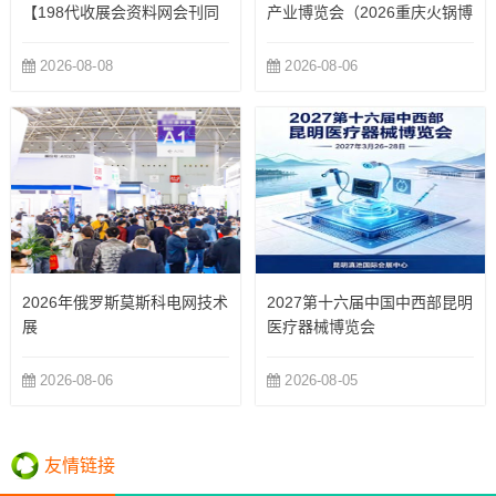
【198代收展会资料网会刊同
产业博览会（2026重庆火锅博
步更新】
览会）
2026-08-08
2026-08-06
2026年俄罗斯莫斯科电网技术
2027第十六届中国中西部昆明
展
医疗器械博览会
2026-08-06
2026-08-05
友情链接