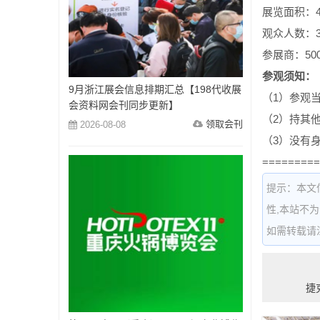
展览面积：4
观众人数：3
参展商：50
参观须知：
9月浙江展会信息排期汇总【198代收展
（1）参观
会资料网会刊同步更新】
（2）持其
领取会刊
2026-08-08
（3）没有
=========
提示：本文
性,本站不
如需转载请注明出
捷