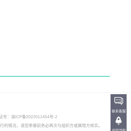
联系客服
可证号：
渝ICP备2022011454号-2
举行的情况，请您参展前务必再次与组织方或展馆方核实。
返回顶部