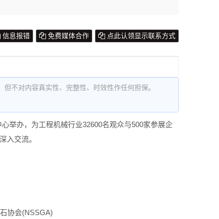
信息报错
免费媒体合作
点此认领显示联系方式
，但不对内容真实性、完整性、时效性作任何担保。
sco会展中心举办，为工程机械行业32600名观众与500家参展企
行深入交流。
协会(NSSGA)