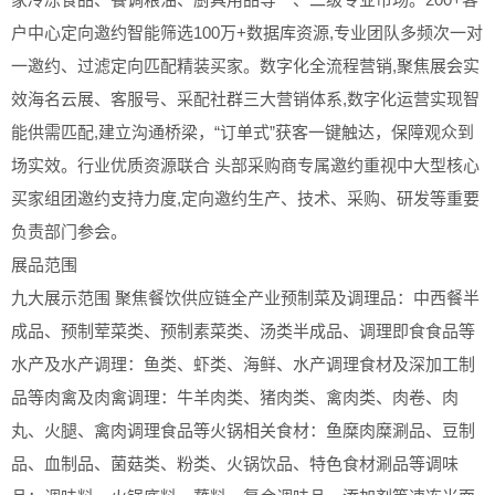
户中心定向邀约智能筛选100万+数据库资源,专业团队多频次一对
一邀约、过滤定向匹配精装买家。数字化全流程营销,聚焦展会实
效海名云展、客服号、采配社群三大营销体系,数字化运营实现智
能供需匹配,建立沟通桥梁，“订单式”获客一键触达，保障观众到
场实效。行业优质资源联合 头部采购商专属邀约重视中大型核心
买家组团邀约支持力度,定向邀约生产、技术、采购、研发等重要
负责部门参会。
展品范围
九大展示范围 聚焦餐饮供应链全产业预制菜及调理品：中西餐半
成品、预制荤菜类、预制素菜类、汤类半成品、调理即食食品等
水产及水产调理：鱼类、虾类、海鲜、水产调理食材及深加工制
品等肉禽及肉禽调理：牛羊肉类、猪肉类、禽肉类、肉卷、肉
丸、火腿、禽肉调理食品等火锅相关食材：鱼糜肉糜涮品、豆制
品、血制品、菌菇类、粉类、火锅饮品、特色食材涮品等调味