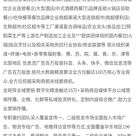
饮企业连锁餐企|大型酒店|中式酒楼西餐厅|品牌连锁火锅店自助
餐|小吃快餐等餐饮品牌企业商超渠道大型连锁超市|商超便利店|
生鲜超市|社区超市等工厂渠道复合调味品|农业龙头|食品加工[预
制菜生产等上游生产制造加工企业及***厨房团体组织国内餐饮|火
锅|饭店烹饪以及相关采购供应行业协会/商会联盟等 观众组织渠
道+终端+电商+新零售辐射鲁、豫、苏、皖、冀、晋、京、津等
北部地区 信息流广告百万投放抖音、头条、快手、微信信息流等
广告百万投放,依托大数据精准算法全方位触达100万核心专业观
众,全方位挖掘采购商相关线索商机。
全矩阵全域营销 数字化精准触达15万+采购商自媒体平台公域营
销传播、企微、社群等私域投流转化，定制内容组合推广,助力企
业营销传播。
专职邀约团队深入覆盖宣传一、二级批发市场全面投入市场广
告、物流专线广告、地推拜访宣传等方式,全面覆盖华东地区196
家冷冻食品、餐调粮油、厨具用品等一、二级专业市场。200+客