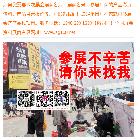
如果您需要本次
展会
展商名片、展商名录，参展厂商的产品彩页
资料，产品目录报价等。可联系我们！您足不出户在家就可参展
会选产品找项目。服务电话：1340 230 1330【微同号】全国展会
资料展商名录网址：
www.zg198.net