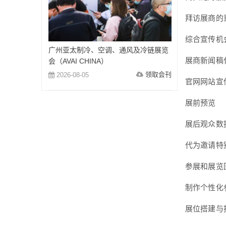
拜访展商的
综合宣传机
广州亚太制冷、空调、通风及冷链展览
展商新闻稿
会（AVAI CHINA）
领取会刊
2026-08-05
官网网站宣
展前预览
展后观众数
代为邀请特
参展和展览
制作个性化
展位搭建与