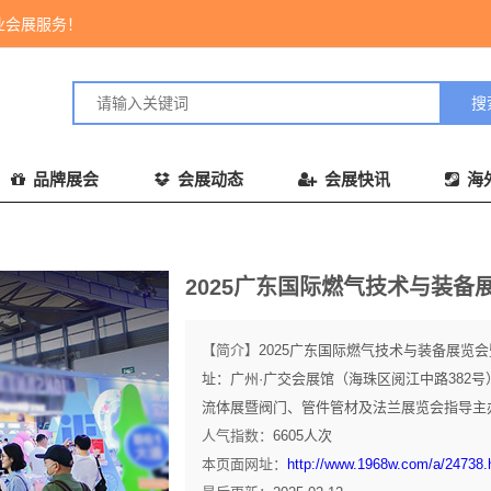
业会展服务！
品牌展会
会展动态
会展快讯
海
2025广东国际燃气技术与装备
【简介】
2025广东国际燃气技术与装备展览会暨
址：广州·广交会展馆（海珠区阅江中路382
流体展暨阀门、管件管材及法兰展览会指导主办
人气指数：
6605
人次
本页面网址：
http://www.1968w.com/a/24738.