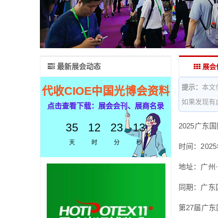
最新展会动态
展会
提示：
本文
代收CIOE中国光博会资料
如果发现有
点击查看下载：展会会刊、展商名录
35
12
23
12
2025广
天
时
分
秒
时间：2025
地址：广州
同期：广东
第27届广