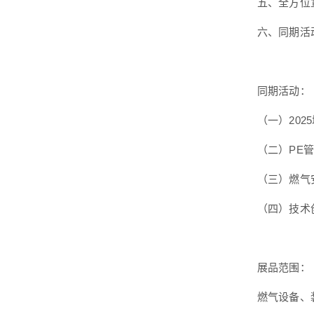
五、全方位
六、同期活
同期活动：
（一）202
（二）PE管
（三）燃气
（四）技术
展品范围：
燃气设备、