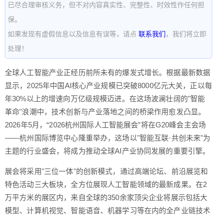
已尽合理审核义务，但不对内容真实性、完整性、时效性作任何担
保。
如果发现有虚假信息以及信息有误等，请点
联系我们
，我们将立即
处理！
全球人工智能产业正经历前所未有的爆发式增长。根据最新数据
显示，2025年中国AI核心产业规模已突破8000亿元大关，正以每
年30%以上的增速向万亿级规模迈进。在这场波澜壮阔的"智能
革命"浪潮中，技术创新与产业落地之间的桥梁作用愈发凸显。
2026年5月，“2026杭州国际人工智能展会”将在G20峰会主会场
——杭州国际博览中心隆重举办，这场以"智能互联·共创未来"为
主题的行业盛会，将成为推动全球AI产业协同发展的重要引擎。
展会将采用"三位一体"的创新模式，通过高端论坛、前沿展览和
特色活动三大板块，全方位展现人工智能领域的最新成果。在2
万平方米的展区内，来自全球的350余家顶尖企业将展示包括大
模型、计算机视觉、智能语音、机器学习等在内的全产业链技术