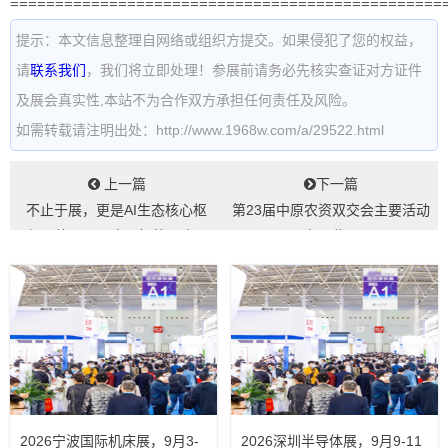
================================================
提示：本文信息整理自网络或组织方提交。如果侵犯了您的权益，
请
联系我们
，我们将立即处理！参展前请务必先核实查证对方证件
及展会真实性,本站不为合作双方承担任何责任及风险。
如需转载请注明出处：http://www.1968w.com/a/29522.html
上一篇
下一篇
不止于展，更是AI生态核心枢
第23届中原农资双交会主要活动
纽！杭州国际人工智能展会...
有哪些...
2026宁波国际机床展，9月3-
2026深圳半导体展，9月9-11