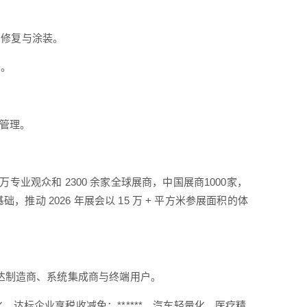
身修复与涂装。
备。
权管理。
5.8 万专业观众和 2300 余家全球展商，中国展商1000家，
，推动 2026 年展会以 15 万 + 平方米参展面积的体
触达制造商、系统集成商与终端用户。
达标企业享税收减免；******、汽车轻量化、医疗精