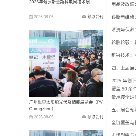
2026年俄罗斯莫斯科电网技术展
用品及改装
领取会刊
诊断与维修
2026-08-06
清洗与保养
轮胎轮毂：
新兴技术：
四、上届展
2025 年创
覆盖 50 
量承接全球
广州世界太阳能光伏及储能展览会（PV
Guangzhou）
五、展会预
领取会刊
2026-08-05
全链覆盖与
市场刚需与