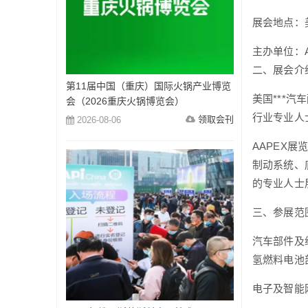
展会地点：
主办单位：A
二、展会介
第11届中国（重庆）国际火锅产业博览
美国***
会（2026重庆火锅博览会）
行业专业人
领取会刊
2026-08-06
AAPEX
制动系统、
的专业人士
三、参展范
汽车部件及
氢燃料电池
电子及智能