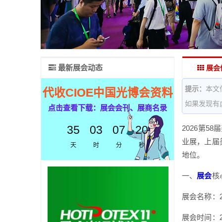
最新展会动态
展会
提示：
本文
代收CIOE中国光博会资料
如果发现有
点击查看下载：展会会刊、展商名录
35
03
07
19
2026第58
业展，上届
天
时
分
秒
地位。
一、
展会
核
展会名称：2
展会时间：20