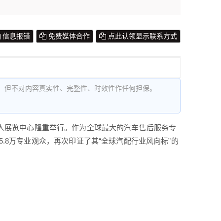
信息报错
免费媒体合作
点此认领显示联系方式
，但不对内容真实性、完整性、时效性作任何担保。
威尼斯人展览中心隆重举行。作为全球最大的汽车售后服务专
5.8万专业观众，再次印证了其“全球汽配行业风向标”的