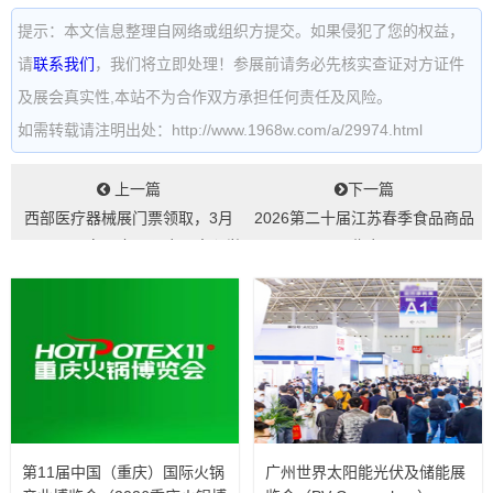
提示：本文信息整理自网络或组织方提交。如果侵犯了您的权益，
请
联系我们
，我们将立即处理！参展前请务必先核实查证对方证件
及展会真实性,本站不为合作双方承担任何责任及风险。
如需转载请注明出处：http://www.1968w.com/a/29974.html
上一篇
下一篇
西部医疗器械展门票领取，3月
2026第二十届江苏春季食品商品
11-13日，在西安国际会展中心举
展览会...
办...
第11届中国（重庆）国际火锅
广州世界太阳能光伏及储能展