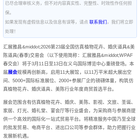
已尽合理审核义务，但不对内容真实性、完整性、时效性作任何担
保。
如果发现有虚假信息以及信息有误等，请点
联系我们
，我们将立即
处理！
汇展雅昌&middot;2026第23届全国仿真植物花卉、婚庆道具&美
陈道具(春季)交易会（以下使用简称：汇展雅昌&middot;WPAF
春交会）将于3月11日至13日在义乌国际博览中心重磅登场。本
届
展会
规模再创新高，启用11大展馆，以11万平米超大展出空
间、5000+国际标准展位、2000+参展厂企的磅礴体量，构筑仿
真植物花卉、婚庆道具、美陈行业年度商贸首选平台。
展会范围含有仿真植物花卉、婚庆、美陈、影视、文旅、圣诞、
家居、灯光、婚礼堂、宴会厅等行业盛会，为采购商与参展商提
供一个高效的国际化一站式贸易平台。将精准服务中国乃至全球
的批发贸易、电商平台、进出口公司等参会群体，助力把握行业
发展新机遇。