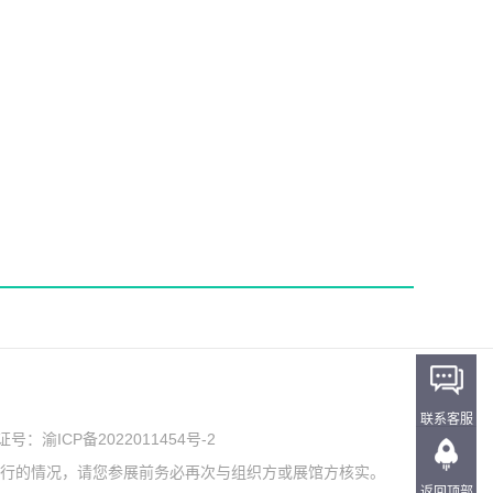
联系客服
可证号：
渝ICP备2022011454号-2
举行的情况，请您参展前务必再次与组织方或展馆方核实。
返回顶部