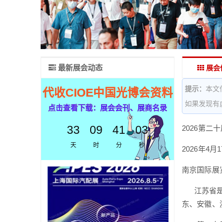
最新展会动态
展会
提示：
本文
代收CIOE中国光博会资料
如果发现有
点击查看下载：展会会刊、展商名录
33
09
41
02
2026第二
天
时
分
秒
2026年4月
南京国际展
江苏省是全
东、安徽、