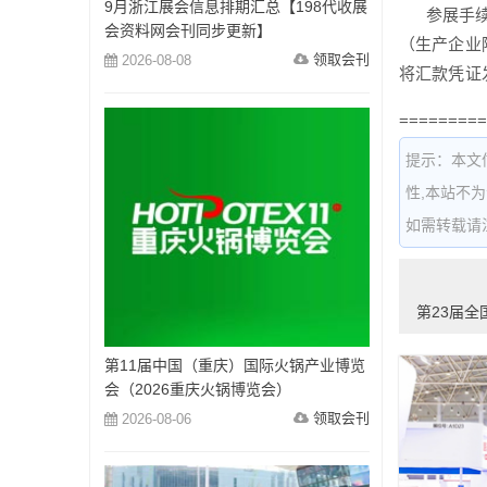
9月浙江展会信息排期汇总【198代收展
参展手续：
会资料网会刊同步更新】
（生产企业
领取会刊
2026-08-08
将汇款凭证
=========
提示：本文
性,本站不
如需转载请注明出
第23届全
第11届中国（重庆）国际火锅产业博览
会（2026重庆火锅博览会）
领取会刊
2026-08-06