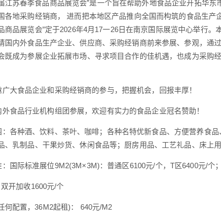
江苏春季食品商品展览会”是一个旨在帮助外地食品企业开拓华东
国各地采购经销商， 进而把本地区产品推向全国而构筑的食品生产
品商品展览会”定于2026年4月17一26日在南京国际展览中心举
请国内外食品生产企业、供应商、采购经销商前来参展、参观，通
会既成为参展企业拓展市场、寻求项目合作的佳机遇，也成为采购
大食品企业和采购经销商的参与，把握机会，回报丰厚！
食品行业机构组团参展，欢迎有实力的食品企业冠名赞助！
各种酒、饮料、茶叶、咖啡；各种名特优新食品、方便营养食品
品、乳制品、干果炒货、休闲食品等；厨房用品、工艺礼品、床上
际标准展位9M2(3M×3M)：普通区6100元/个，T区6400元/个
1600元/个
配置，36M2起租)： 640元/M2