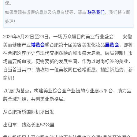
保。
如果发现有虚假信息以及信息有误等，请点
联系我们
，我们将立即
处理！
2026年5月22日至24日，一场万众瞩目的美业行业盛会——安徽
美丽健康产业
博览会
暨合肥第十届美容美发化妆品
展览会
，即将
在合肥这座历史与现代交相辉映的城市盛大启幕。破局迎新！市
场需要新血液，更需要新的发展空间，作为以时尚标签的美业，
自当首当其冲！助攻每一位美妆同仁轻松逛展，捕捉新趋势、新
商机！
以“展”为基点，构建美业综合全产业链的专业展示平台，助力品
牌全域升维，共创美业新格局。
从合肥新桥国际机场出发
出租车：线路长度52公里