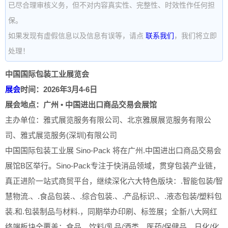
已尽合理审核义务，但不对内容真实性、完整性、时效性作任何担
保。
如果发现有虚假信息以及信息有误等，请点
联系我们
，我们将立即
处理！
中国国际包装工业展览会
展会
时间：2026年3月4-6日
展会地点：广州 • 中国进出口商品交易会展馆
主办单位：雅式展览服务有限公司、北京雅展展览服务有限公
司、雅式展览服务(深圳)有限公司
中国国际包装工业展 Sino-Pack 将在广州.中国进出口商品交易会
展馆B区举行。Sino-Pack专注于快消品领域，贯穿包装产业链，
真正进阶一站式商贸平台，继续深化六大特色版块：.智能包装/智
慧物流.、.食品包装.、.综合包装.、.产品标识.、.液态包装/塑料包
装.和.包装制品与材料.，同期举办印刷、标签展；全新八大网红
终端板块全覆盖：食品、饮料/乳品/酒类、医药/保健品、日化/化