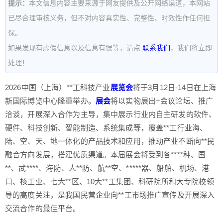
提示：
本文信息内容主要来源于网友提供及公开网络渠道，本网站
已尽合理审核义务，但不对内容真实性、完整性、时效性作任何担
保。
如果发现有虚假信息以及信息有误等，请点
联系我们
，我们将立即
处理！
2026中国（上海）**工科技产业
展览会
将于3月12日-14日在上海
新国际博览中心隆重举办。
展会
将以实物展出+会议论坛、推广
洽谈，开展深入合作为主导，集中展示行业内自主研发的软件、
硬件、科技创新、智能制造、系统集成等，覆盖**工行业海、
陆、空、天、地一体化的产品技术和应用，推动产业不断向**民
融合方向发展，搭建优质渠道。本届展会将受到各****种、国
**
、武
****
、海防、人
**
防、航
**
空、***
**
器、船舶、机场、港
口、核工业、七大
**
区、10大
**
工集团、科研院所和大专院校领
导的高度关注，是我国民营企业向**
工市场推广宣传及开展深入
交流合作的最佳平台。