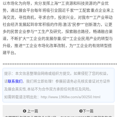
以市场化为向导，充分发挥上海**工资源和科技资源的产业优
势，通过展会平台每年将吸引全国近千家***工配套重点企业来上
海交流，寻找商机，寻求合作，投资兴业，对我市**工产业带动
社会经济发展起到非常积极的作用:激活"民参**"创新潜力，让更
多的民营企业参与**工生产及研究，探索融合路径，畅通融合渠
道，不断扩大**工企业的发展存量;促**工企业民用产业的转型与
升级，推进**工企业市场化改革改制，为**工企业的有效转型搭
建平台。
================================================
提示：本文信息整理自网络或组织方提交。如果侵犯了您的权益，
请
联系我们
，我们将立即处理！参展前请务必先核实查证对方证件
及展会真实性,本站不为合作双方承担任何责任及风险。
如需转载请注明出处：http://www.1968w.com/a/30250.html
上一篇
下一篇