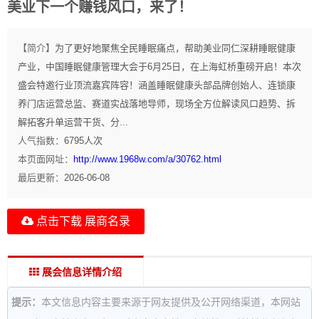
美业下一个赚钱风口，来了！
【简介】
为了更好地聚焦全民睡眠痛点，帮助美业同仁深耕睡眠健康
产业，中国睡眠健康管理大会于6月25日，在上海虹桥重磅开启！本次
盛会特邀行业顶流嘉宾阵容！涵盖睡眠健康头部品牌创始人、连锁康
养门店运营总监、赛道实战落地导师，现场全方位解读风口趋势、拆
解拓客升单运营干货、分...
人气指数：
6795
人次
本页面网址：
http://www.1968w.com/a/30762.html
最后更新：
2026-06-08
点击下载 展商名录
展会信息详情介绍
提示：
本文信息内容主要来源于网友提供及公开网络渠道，本网站