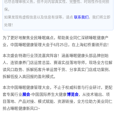
已尽合理审核义务，但不对内容真实性、完整性、时效性作任何担
保。
如果发现有虚假信息以及信息有误等，请点
联系我们
，我们将立即
处理！
为了更好地聚焦全民睡眠痛点，帮助美业同仁深耕睡眠健康产
业，中国睡眠健康管理大会于6月25日，在上海虹桥重磅开启！
本次盛会特邀行业顶流嘉宾阵容！涵盖睡眠健康头部品牌创始
人、连锁康养门店运营总监、赛道实战落地导师，现场全方位解
读风口趋势、拆解拓客升单运营干货、分享真实门店成功案例、
拆解低投入高回报的盈利模式。
本次中国睡眠健康管理大会，不止于权威科普与行业研讨，更配
套专属行业
展会
-中国国际养生大健康
博览会
，从技术输出、项
目落地、产品对接、模式赋能、资源链接，全方位助力美业同仁
抢占睡眠健康新风口~