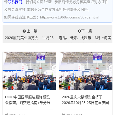
请
联系我们
，我们将立即处理！参展前请务必先核实查证对方证件
及展会真实性,本站不为合作双方承担任何责任及风险。
如需转载请注明出处：http://www.1968w.com/a/30762.html
上一篇
下一篇
2026厦门美业博览会：11月26-
选品、出海、找趋势！6月上海美
28日，鹭岛赴约...
博会日化“资源局”来了...
CHIC中国国际服装服饰博览
2026重庆火锅博览会将于
会指南，附交通指南+部分展
2026年10月23-25日在重庆国
商
际博览中心举办