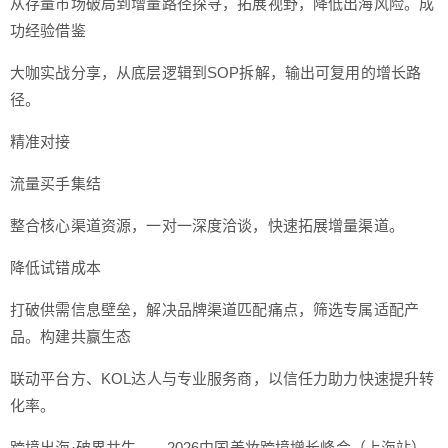
从存量市场破局到增量路径探寻，拓展视野，降低出海风险。成
功经验借鉴
大咖实战分享，从底层逻辑到SOP拆解，输出可复用的增长路
径。
精准对接
流量买手集结
整合核心渠道资源，一对一深度洽谈，快速拓展增量渠道。
降低试错成本
打破供需信息壁垒，解决品牌渠道匹配痛点，筛选专属适配产
品。构建共赢生态
联动平台方、KOL达人与专业服务商，以信任力助力快速提升转
化率。
跨境出海·破界共生——2026中国美妆跨境增长峰会（上海站）