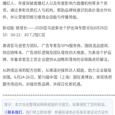
播红人、年度突破直播红人以及年度影响力直播机构等多个奖
项，通过表彰优质红人与机构，帮助品牌快速识别高价值合作伙
伴，并以荣誉同框引爆商业动能与传播势能。
新动能·链增长——2026亚马逊美妆个护出海专题论坛6月26日
10：30-12：30 7.2馆C区
邀请亚马逊官方团队、广告专家及SPN服务商，围绕选品提效、
供应链降本、广告进阶逻辑及团队增效四大维度，为美妆个护品
牌、存量卖家及工贸企业提供从战略到落地的全链路进阶解法。
从跨境出海到配方创新，从渠道对接到达人赋能，助力企业破局
突围。6月24-26日，第70届中国（上海）国际美博会，来现场把
握市场动向，对接优质品牌，共探日化新机遇。
================================================
提示：本文信息整理自网络或组织方提交。如果侵犯了您的权益，
请
联系我们
，我们将立即处理！参展前请务必先核实查证对方证件